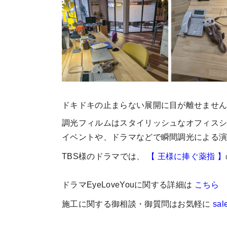
ドキドキの止まらない展開に目が離せませ
調光フィルムはスタイリッシュなオフィス
イベントや、ドラマなどで瞬間調光による
TBS
様のドラマでは、
【
王様に捧ぐ薬指
】
ドラマ
EyeLoveYou
に関する詳細は
こちら
施工に関する御相談・御質問はお気軽に
sal