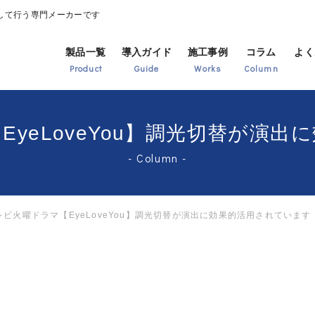
して行う専門メーカーです
my
製品一覧
導入ガイド
施工事例
コラム
よく
Product
Guide
Works
Column
EyeLoveYou】調光切替が演
Column
レビ火曜ドラマ【EyeLoveYou】調光切替が演出に効果的活用されています