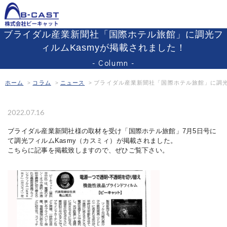
Kasmy
ブライダル産業新聞社「国際ホテル旅館」に調光フ
ィルムKasmyが掲載されました！
製品一覧
Product
Column
Kasmy
ホーム
コラム
ニュース
ブライダル産業新聞社「国際ホテル旅館」に調光
MISKA
2022.07.16
クロオビ
ブライダル産業新聞社様の取材を受け「国際ホテル旅館」7月5日号に
ミラーフィルム
て調光フィルムKasmy（カスミィ）が掲載されました。
こちらに記事を掲載致しますので、ぜひご覧下さい。
デジタルサイネージ
光通信関連機器
導入ガイド
Guide
施工事例
Works