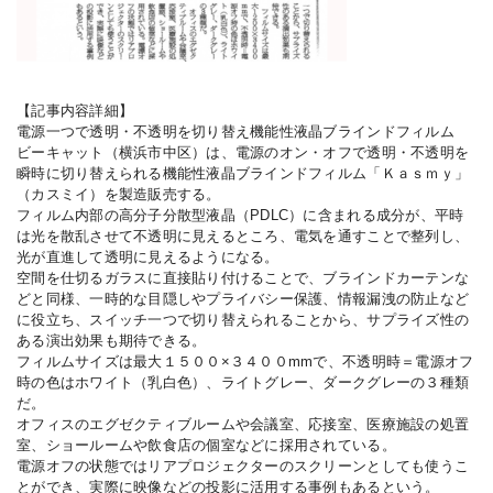
コラム
Column
【記事内容詳細】
よくある質問
Q&A
電源一つで透明・不透明を切り替え機能性液晶ブラインドフィルム
ビーキャット（横浜市中区）は、電源のオン・オフで透明・不透明を
瞬時に切り替えられる機能性液晶ブラインドフィルム「Ｋａｓｍｙ」
お問い合わせ
（カスミイ）を製造販売する。
フィルム内部の高分子分散型液晶（PDLC）に含まれる成分が、平時
045-263-9191
は光を散乱させて不透明に見えるところ、電気を通すことで整列し、
光が直進して透明に見えるようになる。
平日 9:00〜17:00 / 休業日 土日祝
空間を仕切るガラスに直接貼り付けることで、ブラインドカーテンな
どと同様、一時的な目隠しやプライバシー保護、情報漏洩の防止など
に役立ち、スイッチ一つで切り替えられることから、サプライズ性の
ある演出効果も期待できる。
フィルムサイズは最大１５００×３４００mmで、不透明時＝電源オフ
時の色はホワイト（乳白色）、ライトグレー、ダークグレーの３種類
だ。
オフィスのエグゼクティブルームや会議室、応接室、医療施設の処置
室、ショールームや飲食店の個室などに採用されている。
電源オフの状態ではリアプロジェクターのスクリーンとしても使うこ
とができ、実際に映像などの投影に活用する事例もあるという。