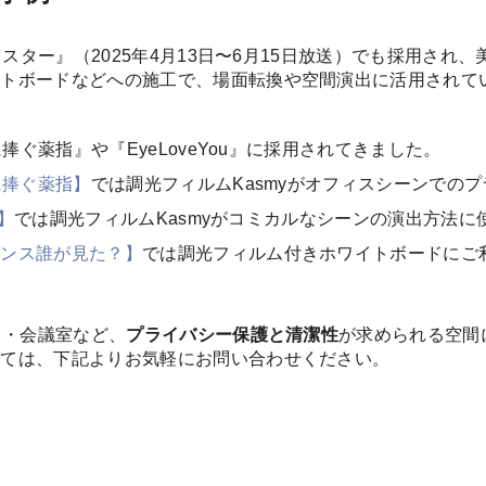
ャスター』（2025年4月13日〜6月15日放送）でも採用され
イトボードなどへの施工で、場面転換や空間演出に活用されて
ら
捧ぐ薬指』や『EyeLoveYou』に採用されてきました。
に捧ぐ薬指】
では調光フィルムKasmyがオフィスシーンでの
】
では調光フィルムKasmyがコミカルなシーンの演出方法に
ダンス誰が見た？】
では調光フィルム付きホワイトボードにご
ス・会議室など、
プライバシー保護と清潔性
が求められる空間
いては、下記よりお気軽にお問い合わせください。