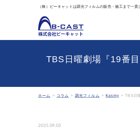
（株）ビーキャットは調光フィルムの販売・施工まで一貫
Kas
TBS日曜劇場『19番
ホーム
コラム
調光フィルム
Kasmy
TBS
2025.09.03