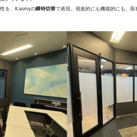
を、Kasmyの
瞬時切替
で表現。視覚的にも機能的にも、医