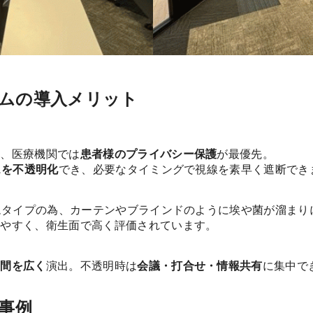
ムの導入メリット
ど、医療機関では
患者様のプライバシー保護
が最優先。
スを不透明化
でき、必要なタイミングで視線を素早く遮断でき
ルムタイプの為、カーテンやブラインドのように埃や菌が溜ま
いやすく、衛生面で高く評価されています。
空間を広く
演出。不透明時は
会議・打合せ・情報共有
に集中で
事例