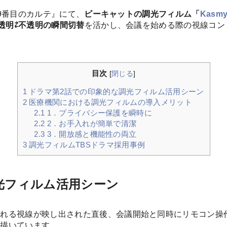
19番目のカルテ』にて、
ビーキャットの調光フィルム「
Kas
透明⇄不透明の瞬間切替
を活かし、会議を始める際の視線コン
目次
[
閉じる
]
1
ドラマ第2話での印象的な調光フィルム活用シーン
2
医療機関における調光フィルムの導入メリット
2.1
1．プライバシー保護を瞬時に
2.2
2．お手入れが簡単で清潔
2.3
3．開放感と機能性の両立
3
調光フィルムTBSドラマ採用事例
光フィルム活用シーン
がれる視線が映し出された直後、会議開始と同時にリモコン操
を描いています。