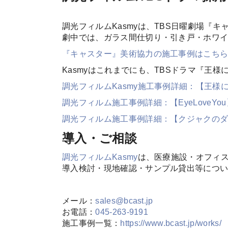
調光フィルムKasmyは、TBS日曜劇場『キ
劇中では、ガラス間仕切り・引き戸・ホワ
『キャスター』美術協力の施工事例はこち
Kasmyはこれまでにも、TBSドラマ『王様に
調光フィルムKasmy施工事例詳細：【王様
調光フィルム施工事例詳細：【EyeLoveYou
調光フィルム施工事例詳細：【クジャクの
導入・ご相談
調光フィルムKasmy
は、医療施設・オフィ
導入検討・現地確認・サンプル貸出等につ
メール：
sales@bcast.jp
お電話：
045-263-9191
施工事例一覧：
https://www.bcast.jp/works/