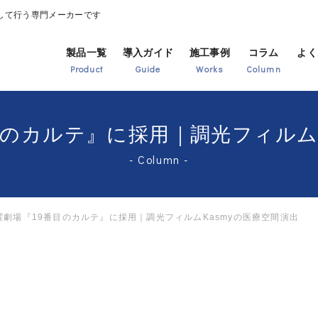
して行う専門メーカーです
my
製品一覧
導入ガイド
施工事例
コラム
よく
Product
Guide
Works
Column
目のカルテ』に採用｜調光フィルム
Column
日曜劇場『19番目のカルテ』に採用｜調光フィルムKasmyの医療空間演出