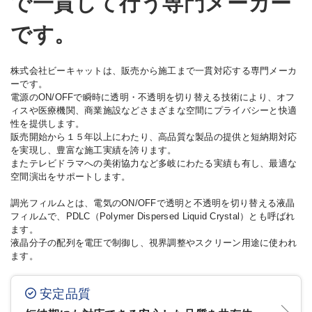
で一貫して行う専門メーカー
です。
コラム
Column
株式会社ビーキャットは、販売から施工まで一貫対応する専門メーカ
よくある質問
Q&A
ーです。
電源のON/OFFで瞬時に透明・不透明を切り替える技術により、オフ
ィスや医療機関、商業施設などさまざまな空間にプライバシーと快適
お問い合わせ
性を提供します。
販売開始から１５年以上にわたり、高品質な製品の提供と短納期対応
045-263-9191
を実現し、豊富な施工実績を誇ります。
またテレビドラマへの美術協力など多岐にわたる実績も有し、最適な
平日 9:00〜17:00 / 休業日 土日祝
空間演出をサポートします。
調光フィルムとは、電気のON/OFFで透明と不透明を切り替える液晶
フィルムで、PDLC（Polymer Dispersed Liquid Crystal）とも呼ばれ
ます。
液晶分子の配列を電圧で制御し、視界調整やスクリーン用途に使われ
ます。
安定品質