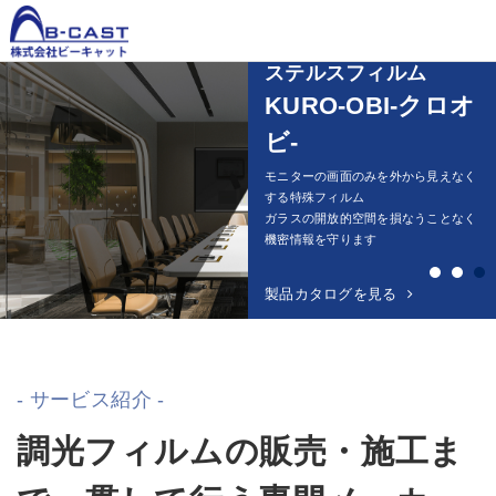
調光フィルムで快適空間！
ステルスフィルム
調光フィルム
調光フィルム
KURO-OBI-クロオ
製品一覧
Product
Kasmy-カスミィ-
Kasmy-カスミィ-
ビ-
Kasmy
調光フィルムは電源のON/OFFで透明
調光フィルムKasmy施工事例集
モニターの画面のみを外から見えなく
不透明を切替え
オフィス・医療機関・工場・ドラマな
する特殊フィルム
MISKA
瞬時にプライベート空間を作ります
ど様々な空間で利用されています
ガラスの開放的空間を損なうことなく
機密情報を守ります
クロオビ
製品カタログを見る
施工事例を見る
1
2
製品カタログを見る
ミラーフィルム
デジタルサイネージ
光通信関連機器
- サービス紹介 -
導入ガイド
Guide
調光フィルムの販売・施工ま
施工事例
Works